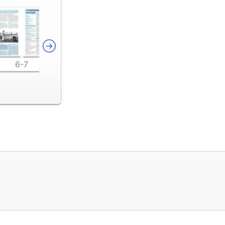
6-7
8-9
10-11