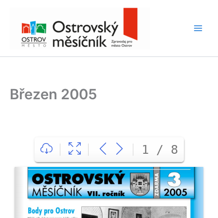
Přeskočit
na
obsah
Březen 2005
1 / 8